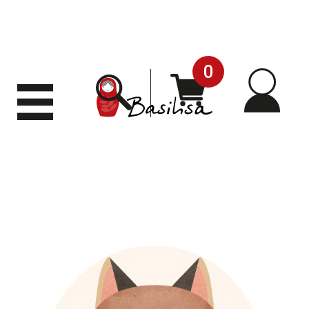
0
Mi
Carrito
Buscar
Desplegar
menú
cuen