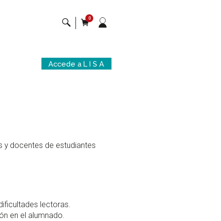
0
Mi
Buscar
Carrito
cuenta
Accede a L I S A
s y docentes de estudiantes
ificultades lectoras.
ón en el alumnado.