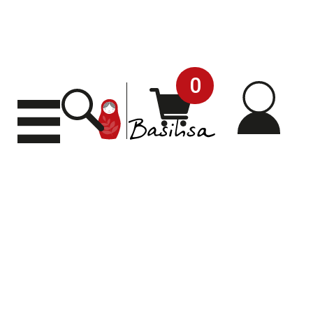
0
Mi
Carrito
Buscar
Desplegar
menú
cuen