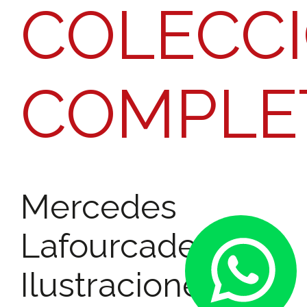
COLECC
COMPLE
Mercedes
Contacta
Lafourcade
por
Ilustraciones:
WhatsA